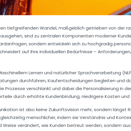
nen tiefgreifenden Wandel, maßgeblich getrieben von der ras
hinausgehen, sind zu zentralen Komponenten moderner Kunde
danfragen, sondern entwickeln sich zu hochgradig personali
neidert auf ihre individuellen Bedürfnisse – Anforderungen
, Maschinellem Lernen und natürlicher Sprachverarbeitung (N
tungen durchführen, Kaufentscheidungen begleiten und das 
ie Prozesse verschlankt und dabei die Personalisierung in d
rteile durch erhöhte Kundenbindung, niedrigere Kosten und
nikation ist also keine Zukunftsvision mehr, sondern längst 
leichzeitig menschlicher, indem sie Verständnis und Kontext
nd Weise verändert, wie Kunden betreut werden, sondern auc