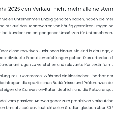
ahr 2025 den Verkauf nicht mehr alleine s
n vielen Unternehmen Einzug gehalten haben, haben die me
ind oft auf das Beantworten von häufig gestellten Fragen o
onen bei Kunden und entgangenen Umsätzen für Unternehmen,
r diese reaktiven Funktionen hinaus. Sie sind in der Lage,
 individuelle Produktempfehlungen geben. Dies erfordert d
r Kundenanfragen zu verstehen und relevante Kontextinformat
ehlung im E-Commerce: Während ein klassischer Chatbot dem Ku
 Nachfragen die spezifischen Bedürfnisse und Präferenzen de
teigen die Conversion-Raten deutlich, und die Retourenquot
del vom passiven Antwortgeber zum proaktiven Verkaufsbera
en Umsatz spürbar. Laut aktuellen Studien glauben über 80