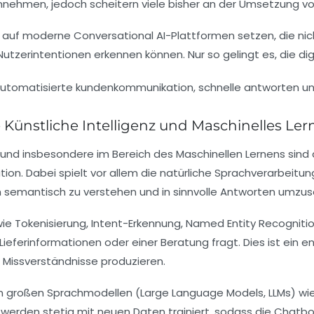
nehmen, jedoch scheitern viele bisher an der Umsetzung von
n auf moderne Conversational AI-Plattformen setzen, die ni
erintentionen erkennen können. Nur so gelingt es, die digi
Künstliche Intelligenz und Maschinelles Ler
und insbesondere im Bereich des Maschinellen Lernens sind d
on. Dabei spielt vor allem die natürliche Sprachverarbeitung
h semantisch zu verstehen und in sinnvolle Antworten umzus
e Tokenisierung, Intent-Erkennung, Named Entity Recognitio
Lieferinformationen oder einer Beratung fragt. Dies ist ein
t Missverständnisse produzieren.
on großen Sprachmodellen (Large Language Models, LLMs) wi
e werden stetig mit neuen Daten trainiert, sodass die Chatbot