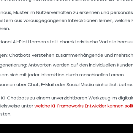
inaus, Muster im Nutzerverhalten zu erkennen und personalisi
in System aus vorausgegangenen Interaktionen lernen, welc
eren.
tional AI-Plattformen stellt charakteristische Vorteile her
gen
: Chatbots verstehen zusammenhängende und mehrschic
tgenerierung
: Antworten werden auf den individuellen Kunde
ern sich mit jeder Interaktion durch maschinelles Lernen.
können über Chat, E-Mail oder Social Media einheitlich betre
KI-Chatbots zu einem unverzichtbaren Werkzeug im digitalen
pielsweise unter
welche KI-Frameworks Entwickler kennen soll
sten.