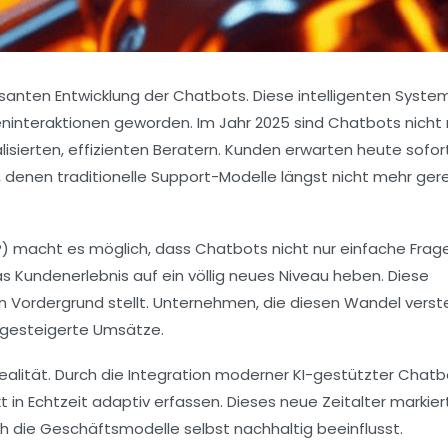
anten Entwicklung der Chatbots. Diese intelligenten System
ninteraktionen geworden. Im Jahr 2025 sind Chatbots nicht
sierten, effizienten Beratern. Kunden erwarten heute sofor
, denen traditionelle Support-Modelle längst nicht mehr ger
LP) macht es möglich, dass Chatbots nicht nur einfache Frag
Kundenerlebnis auf ein völlig neues Niveau heben. Diese
en Vordergrund stellt. Unternehmen, die diesen Wandel vers
 gesteigerte Umsätze.
Realität. Durch die Integration moderner KI-gestützter Chat
 in Echtzeit adaptiv erfassen. Dieses neue Zeitalter markier
h die Geschäftsmodelle selbst nachhaltig beeinflusst.