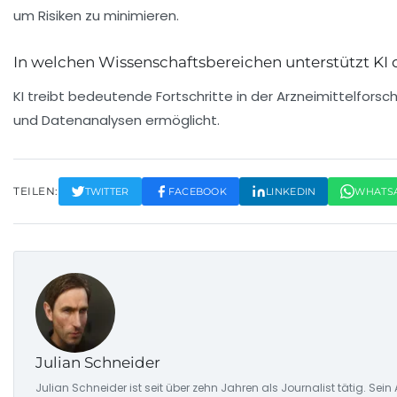
um Risiken zu minimieren.
In welchen Wissenschaftsbereichen unterstützt KI 
KI treibt bedeutende Fortschritte in der Arzneimittelfors
und Datenanalysen ermöglicht.
TEILEN:
TWITTER
FACEBOOK
LINKEDIN
WHATS
Julian Schneider
Julian Schneider ist seit über zehn Jahren als Journalist tätig. S