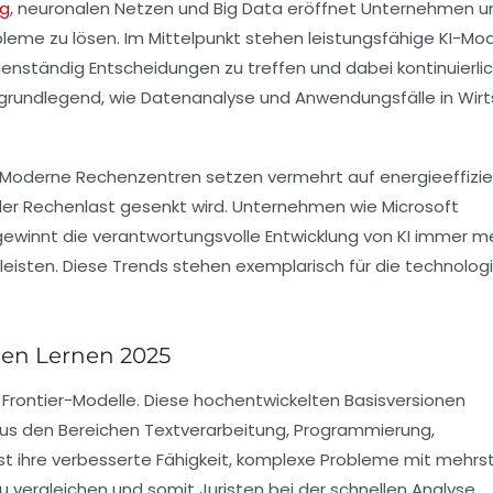
ng
, neuronalen Netzen und Big Data eröffnet Unternehmen u
leme zu lösen. Im Mittelpunkt stehen leistungsfähige KI-Mod
enständig Entscheidungen zu treffen und dabei kontinuierli
ch grundlegend, wie Datenanalyse und Anwendungsfälle in Wir
tur. Moderne Rechenzentren setzen vermehrt auf energieeffizi
er Rechenlast gesenkt wird. Unternehmen wie Microsoft
ig gewinnt die verantwortungsvolle Entwicklung von KI immer m
eisten. Diese Trends stehen exemplarisch für die technolog
len Lernen 2025
 Frontier-Modelle. Diese hochentwickelten Basisversionen
n aus den Bereichen Textverarbeitung, Programmierung,
 ihre verbesserte Fähigkeit, komplexe Probleme mit mehrst
u vergleichen und somit Juristen bei der schnellen Analyse