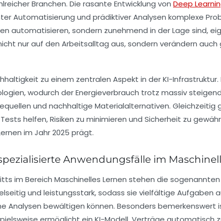
hlreicher Branchen. Die rasante Entwicklung von
Deep Learni
nter Automatisierung und prädiktiver Analysen komplexe Prob
ben automatisieren, sondern zunehmend in der Lage sind, eig
h nicht nur auf den Arbeitsalltag aus, sondern verändern au
chhaltigkeit zu einem zentralen Aspekt in der KI-Infrastruk
ogien, wodurch der Energieverbrauch trotz massiv steigend
rgiequellen und nachhaltige Materialalternativen. Gleichzeit
sts helfen, Risiken zu minimieren und Sicherheit zu gewährl
Lernen im Jahr 2025 prägt.
spezialisierte Anwendungsfälle im Maschinel
itts im Bereich Maschinelles Lernen stehen die sogenannten
ielseitig und leistungsstark, sodass sie vielfältige Aufgabe
e Analysen bewältigen können. Besonders bemerkenswert ist
pielsweise ermöglicht ein KI-Modell, Verträge automatisch z