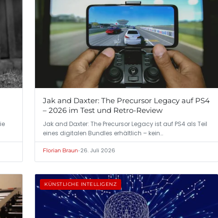
Jak and Daxter: The Precursor Legacy auf PS4
– 2026 im Test und Retro-Review
ie
Jak and Daxter: The Precursor Legacy ist auf PS4 als Teil
eines digitalen Bundles erhältlich – kein…
•
26. Juli 2026
Florian Braun
KÜNSTLICHE INTELLIGENZ