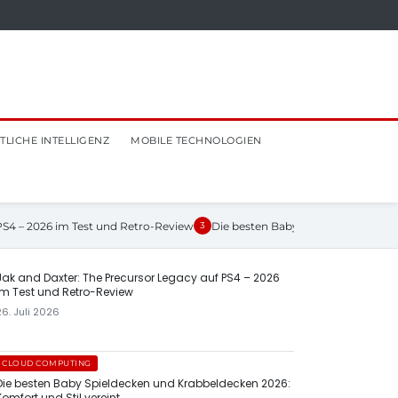
TLICHE INTELLIGENZ
MOBILE TECHNOLOGIEN
PS4 – 2026 im Test und Retro-Review
Die besten Baby Spieldecken und K
3
Jak and Daxter: The Precursor Legacy auf PS4 – 2026
im Test und Retro-Review
26. Juli 2026
CLOUD COMPUTING
Die besten Baby Spieldecken und Krabbeldecken 2026:
Komfort und Stil vereint