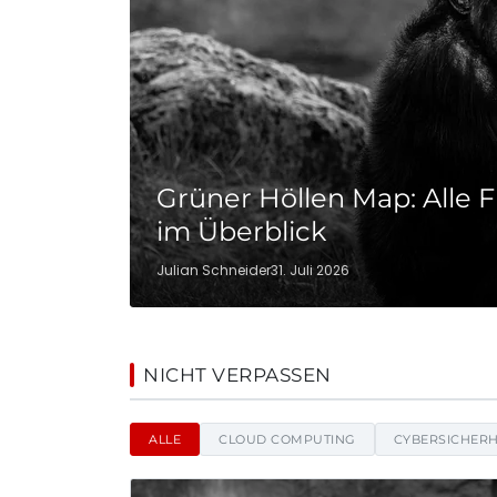
Grüner Höllen Map: Alle 
im Überblick
Julian Schneider
31. Juli 2026
Hotamil De - Nachricht
NICHT VERPASSEN
ALLE
CLOUD COMPUTING
CYBERSICHERH