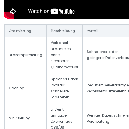
Optimierung
Beschreibung
Vorteil
Verkleinert
Bilddateien
Schnelleres Laden,
Bildkomprimierung
ohne
geringerer Datenverbra
sichtbaren
Qualitätsverlust
Speichert Daten
lokal für
Reduziert Serveranfrage
Caching
schnellere
verbessert Nutzererlebni
Ladezeiten
Entfernt
unnötige
Weniger Daten, schnelle
Minifizierung
Zeichen aus
Verarbeitung
CSS/JS