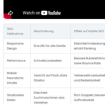
SEO-
Beschreibung
Effekt auf Mobile SEO
Maßnahme
Responsive
Erleichtert Indexierung
Eine URL für alle Geräte
Design
erhöht Ranking
Bessere Nutzererfahru
Performance
Schnelle Ladezeiten
lower Bounce Rate
Mobile-
Verzicht auf Flash, klare
Verbesserte Lesbarkei
freundliche
Struktur
und Bedienbarkeit
Inhalte
Erleichtert
Strukturierte
Rich Snippets, besser
Suchmaschinen das
Daten
Auffindbarkeit
Verstehen