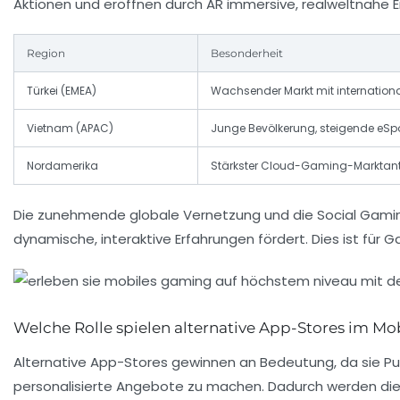
Aktionen und eröffnen durch AR immersive, realweltnahe Er
Region
Besonderheit
Türkei (EMEA)
Wachsender Markt mit internationa
Vietnam (APAC)
Junge Bevölkerung, steigende eSpo
Nordamerika
Stärkster Cloud-Gaming-Marktant
Die zunehmende globale Vernetzung und die Social Gamin
dynamische, interaktive Erfahrungen fördert. Dies ist fü
Welche Rolle spielen alternative App-Stores im M
Alternative App-Stores gewinnen an Bedeutung, da sie Pu
personalisierte Angebote zu machen. Dadurch werden die tr