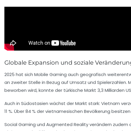
Globale Expansion und soziale Veränderu
2025 hat sich Mobile Gaming auch geografisch weiterentwic
an zweiter Stelle in Bezug auf Umsatz und Spielerzahlen.
beworben wird, konnte der türkische Markt 3,3 Milliarden U
Auch in Südostasien wächst der Markt stark: Vietnam verz
11 %. Über 84 % der vietnamesischen Bevölkerung besitzen 
Social Gaming und Augmented Reality verändern zudem die