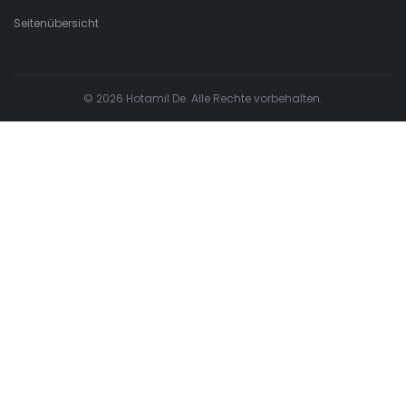
Seitenübersicht
© 2026 Hotamil De. Alle Rechte vorbehalten.