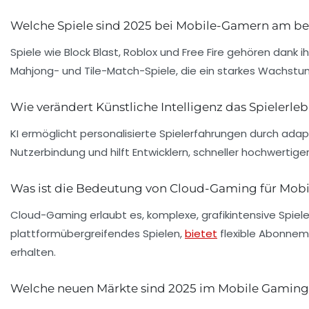
Welche Spiele sind 2025 bei Mobile-Gamern am be
Spiele wie Block Blast, Roblox und Free Fire gehören dank
Mahjong- und Tile-Match-Spiele, die ein starkes Wachstu
Wie verändert Künstliche Intelligenz das Spielerleb
KI ermöglicht personalisierte Spielerfahrungen durch ada
Nutzerbindung und hilft Entwicklern, schneller hochwertige
Was ist die Bedeutung von Cloud-Gaming für Mob
Cloud-Gaming erlaubt es, komplexe, grafikintensive Spiele
plattformübergreifendes Spielen,
bietet
flexible Abonneme
erhalten.
Welche neuen Märkte sind 2025 im Mobile Gaming