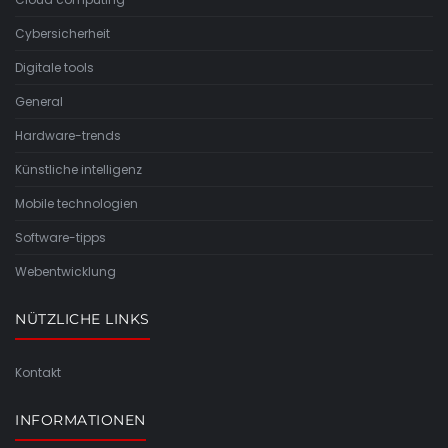
Cybersicherheit
Digitale tools
General
Hardware-trends
Künstliche intelligenz
Mobile technologien
Software-tipps
Webentwicklung
NÜTZLICHE LINKS
Kontakt
INFORMATIONEN