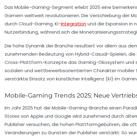
Das Mobile-Gaming-Segment erlebt 2025 eine bemerkenswer
Gamern weltweit revolutionieren. Die Verschiebung der Mar
durch Cloud-Gaming, KI-
Integration
und die Expansion in 
Nutzerbindung, während sich die Monetarisierungsstrategi
Die hohe Dynamik der Branche resultiert vor allem aus dem
zunehmenden Bedeutung von Hybrid-Casual-Spielen, die ko
Cross-Plattform-Konzepte das Gaming-Ökosystem und scha
sozialen und wettbewerbsorientierten Charakter mobiler S
verstärkte Einsatz von künstlicher Intelligenz (KI) im Ga
Mobile-Gaming Trends 2025: Neue Vertrie
Im Jahr 2025 hat die Mobile-Gaming-Branche einen Paradi
Stores von Apple und Google wird zunehmend durch alte
Publisher versuchen, die hohen Plattformgebühren, die oft 
Veränderungen zu Gunsten der Publisher verstärkt: So w