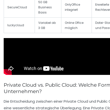
50 GB
OnlyOffice
Erweiterte
SecureCloud
Business
integriert
Rechteve
Basis
Variabel ab
Online Office
Datei-Stat
luckycloud
3 GB
möglich
und Pass
Private Cloud vs. Public Cloud: Welche For
Unternehmen?
Die Entscheidung zwischen einer Private Cloud und Public 
eine wesentliche strategische Überlegung. Eine Private C