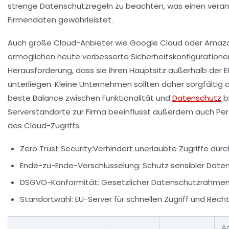
strenge Datenschutzregeln zu beachten, was einen vera
Firmendaten gewährleistet.
Auch große Cloud-Anbieter wie
Google Cloud
oder
Amazo
ermöglichen heute verbesserte Sicherheitskonfigurationen
Herausforderung, dass sie ihren Hauptsitz außerhalb der
unterliegen. Kleine Unternehmen sollten daher sorgfältig
beste Balance zwischen Funktionalität und
Datenschutz
b
Serverstandorte zur Firma beeinflusst außerdem auch Pe
des Cloud-Zugriffs.
Zero Trust Security:
Verhindert unerlaubte Zugriffe du
Ende-zu-Ende-Verschlüsselung:
Schutz sensibler Daten
DSGVO-Konformität:
Gesetzlicher Datenschutzrahmen 
Standortwahl:
EU-Server für schnellen Zugriff und Rech
A