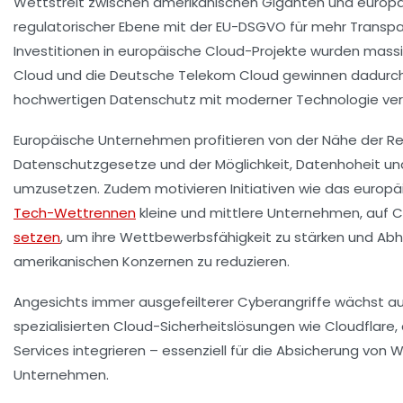
Wettstreit zwischen amerikanischen Giganten und europäi
regulatorischer Ebene mit der EU-DSGVO für mehr Transpa
Investitionen in europäische Cloud-Projekte wurden mass
Cloud
und die
Deutsche Telekom Cloud
gewinnen dadurch
hochwertigen Datenschutz mit moderner Technologie ver
Europäische Unternehmen profitieren von der Nähe der R
Datenschutzgesetze und der Möglichkeit, Datenhoheit u
umzusetzen. Zudem motivieren Initiativen wie das euro
Tech-Wettrennen
kleine und mittlere Unternehmen, auf 
setzen
, um ihre Wettbewerbsfähigkeit zu stärken und Ab
amerikanischen Konzernen zu reduzieren.
Angesichts immer ausgefeilterer Cyberangriffe wächst au
spezialisierten Cloud-Sicherheitslösungen wie
Cloudflare
,
Services integrieren – essenziell für die Absicherung vo
Unternehmen.