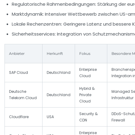
Regulatorische Rahmenbedingungen:
Stärkung der eu
Marktdynamik:
Intensiver Wettbewerb zwischen US-ame
Lokale Rechenzentren:
Geringere Latenz und bessere K
Sicherheitsservices:
Integration von Schutzmechanisme
Anbieter
Herkunft
Fokus
Besondere 
Enterprise
Branchenspe
SAP Cloud
Deutschland
Cloud
Integration 
Hybrid &
Deutsche
Managed Ser
Deutschland
Private
Telekom Cloud
Infrastruktur
Cloud
Security &
DDoS-Schutz
Cloudflare
USA
CDN
Firewall
Enterprise