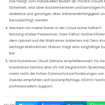
Das hängt vom individuellen Bedarf ab. Private Clouds
Sicherheit, sind aber kostenintensiver und benötigen F
skalierbar und günstiger, aber Anbieterabhängigkeit
berücksichtigt werden.
Wie kann ich meine Daten in der Cloud sicher halten?
Nutzung starker Passwörter, Zwei-Faktor-Authentifizier
dem Upload und die Wahl eines Anbieters mit Zero-Kn
wichtige Maßnahmen. Ebenso trägt eine sorgfältige Zug
bei.
Sind kostenlose Cloud-Dienste empfehlenswert für G
Kostenlose Dienste sind oft mit begrenztem Speicherp
meist nicht die hohen Datenschutzanforderungen von 
Zwecke empfehlen sich kostenpflichtige, DSGVO-konf
professionellem Support.
TEILEN:
TWITTER
FACEBOOK
LINKEDIN
WHATS