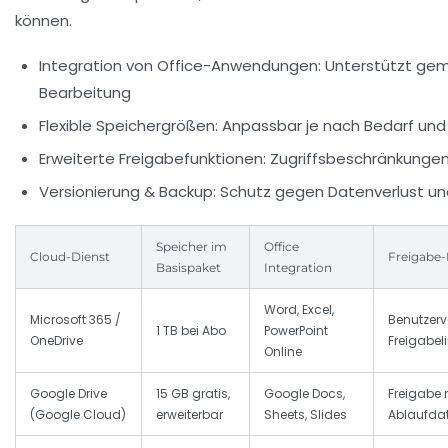
können.
Integration von Office-Anwendungen:
Unterstützt gem
Bearbeitung
Flexible Speichergrößen:
Anpassbar je nach Bedarf un
Erweiterte Freigabefunktionen:
Zugriffsbeschränkungen
Versionierung & Backup:
Schutz gegen Datenverlust un
Speicher im
Office
Cloud-Dienst
Freigabe-
Basispaket
Integration
Word, Excel,
Microsoft 365 /
Benutzerv
1 TB bei Abo
PowerPoint
OneDrive
Freigabel
Online
Google Drive
15 GB gratis,
Google Docs,
Freigabe 
(Google Cloud)
erweiterbar
Sheets, Slides
Ablaufd