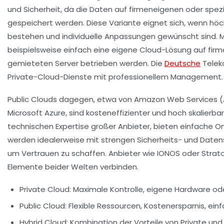
und Sicherheit, da die Daten auf firmeneigenen oder spezi
gespeichert werden. Diese Variante eignet sich, wenn h
bestehen und individuelle Anpassungen gewünscht sind. M
beispielsweise einfach eine eigene Cloud-Lösung auf fi
gemieteten Server betrieben werden. Die
Deutsche
Telek
Private-Cloud-Dienste mit professionellem Management.
Public Clouds dagegen, etwa von
Amazon Web Services 
Microsoft Azure
, sind kosteneffizienter und hoch skalierbar
technischen Expertise großer Anbieter, bieten einfach
werden idealerweise mit strengen Sicherheits- und Daten
um Vertrauen zu schaffen. Anbieter wie
IONOS
oder
Strat
Elemente beider Welten verbinden.
Private Cloud:
Maximale Kontrolle, eigene Hardware ode
Public Cloud:
Flexible Ressourcen, Kostenersparnis, ein
Hybrid Cloud:
Kombination der Vorteile von Private und