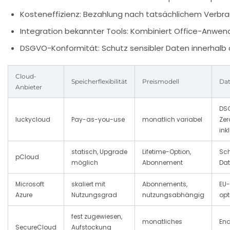
Kosteneffizienz:
Bezahlung nach tatsächlichem Verbr
Integration bekannter Tools:
Kombiniert Office-Anwen
DSGVO-Konformität:
Schutz sensibler Daten innerhalb 
Cloud-
Speicherflexibilität
Preismodell
Dat
Anbieter
DS
luckycloud
Pay-as-you-use
monatlich variabel
Ze
ink
statisch, Upgrade
Lifetime-Option,
Sch
pCloud
möglich
Abonnement
Dat
Microsoft
skaliert mit
Abonnements,
EU-
Azure
Nutzungsgrad
nutzungsabhängig
opt
fest zugewiesen,
monatliches
En
SecureCloud
Aufstockung