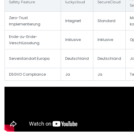
Safety Feature
luckycloud
SecureCloud
Se
Zero-Trust
Mö
Integriert
Standard
Implementierung
ko
Ende-zu-Ende-
Inklusive
Inklusive
Op
Verschlüsselung
Serverstandort Europa
Deutschland
Deutschland
Ja
DSGVO Compliance
Ja
Ja
Te