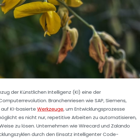
ug der Künstlichen Intelligenz (KI) eine der
 Computerrevolution. Branchenriesen wie SAP, Siemens,
 auf KI-basierte
Werkzeuge
, um Entwicklungsprozesse
öglicht es nicht nur, repetitive Arbeiten zu automatisieren,
Weise zu lösen. Unternehmen wie Wirecard und Zalando
cklungszyklen durch den Einsatz intelligenter Code-