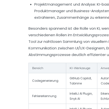
Projektmanagement und Analyse:
KI-bas
Produktmanager und Business-Analyste
extrahieren, Zusammenhänge zu erkenne
Besonders spannend ist die Rolle von KI, w
verschiedenen Rollen im Entwicklungsprozess
Tool zur nahtlosen Sammlung von visuellem 
Kommunikation zwischen UI/UX-Designern, 
Abstimmungsprozesse deutlich effizienter u
Bereich
KI-Werkzeuge
Anwe
GitHub Copilot,
Autom
Codegenerierung
Tabnine
Code,
IntelliJ AI Plugin,
Erken
Fehlererkennung
Snyk AI
Echtz
IntelliJ AI Plugin,
Auto