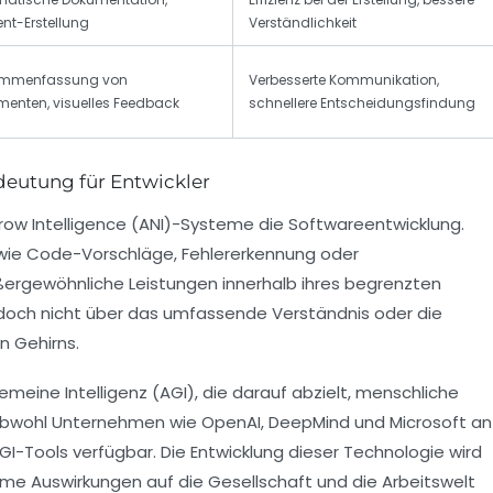
nt-Erstellung
Verständlichkeit
mmenfassung von
Verbesserte Kommunikation,
enten, visuelles Feedback
schnellere Entscheidungsfindung
deutung für Entwickler
rrow Intelligence (ANI)-Systeme die Softwareentwicklung.
 wie Code-Vorschläge, Fehlererkennung oder
ußergewöhnliche Leistungen innerhalb ihres begrenzten
doch nicht über das umfassende Verständnis oder die
n Gehirns.
emeine Intelligenz (AGI), die darauf abzielt, menschliche
n. Obwohl Unternehmen wie OpenAI, DeepMind und Microsoft an
GI-Tools verfügbar. Die Entwicklung dieser Technologie wird
rme Auswirkungen auf die Gesellschaft und die Arbeitswelt