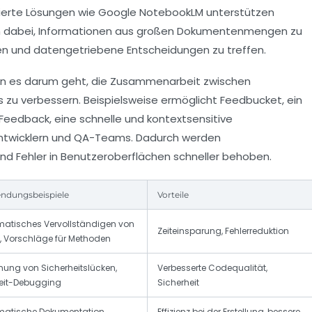
ierte Lösungen wie Google NotebookLM unterstützen
n dabei, Informationen aus großen Dokumentenmengen zu
n und datengetriebene Entscheidungen zu treffen.
enn es darum geht, die Zusammenarbeit zwischen
 zu verbessern. Beispielsweise ermöglicht Feedbucket, ein
Feedback, eine schnelle und kontextsensitive
Entwicklern und QA-Teams. Dadurch werden
nd Fehler in Benutzeroberflächen schneller behoben.
ndungsbeispiele
Vorteile
atisches Vervollständigen von
Zeiteinsparung, Fehlerreduktion
 Vorschläge für Methoden
nung von Sicherheitslücken,
Verbesserte Codequalität,
eit-Debugging
Sicherheit
matische Dokumentation,
Effizienz bei der Erstellung, bessere