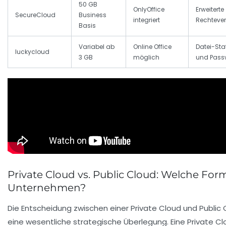
50 GB
OnlyOffice
Erweiterte
SecureCloud
Business
integriert
Rechteve
Basis
Variabel ab
Online Office
Datei-Stat
luckycloud
3 GB
möglich
und Pass
Private Cloud vs. Public Cloud: Welche For
Unternehmen?
Die Entscheidung zwischen einer Private Cloud und Public 
eine wesentliche strategische Überlegung. Eine Private C