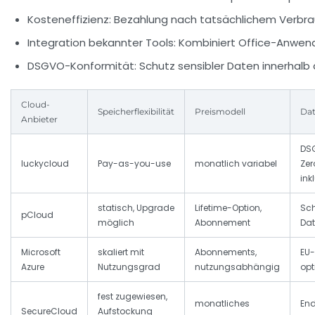
Kosteneffizienz:
Bezahlung nach tatsächlichem Verbr
Integration bekannter Tools:
Kombiniert Office-Anwen
DSGVO-Konformität:
Schutz sensibler Daten innerhalb 
Cloud-
Speicherflexibilität
Preismodell
Dat
Anbieter
DS
luckycloud
Pay-as-you-use
monatlich variabel
Ze
ink
statisch, Upgrade
Lifetime-Option,
Sch
pCloud
möglich
Abonnement
Dat
Microsoft
skaliert mit
Abonnements,
EU-
Azure
Nutzungsgrad
nutzungsabhängig
opt
fest zugewiesen,
monatliches
En
SecureCloud
Aufstockung