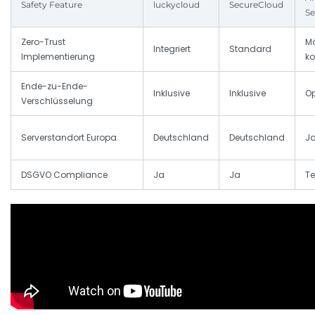
Safety Feature
luckycloud
SecureCloud
Se
Zero-Trust
Mö
Integriert
Standard
Implementierung
ko
Ende-zu-Ende-
Inklusive
Inklusive
Op
Verschlüsselung
Serverstandort Europa
Deutschland
Deutschland
Ja
DSGVO Compliance
Ja
Ja
Te