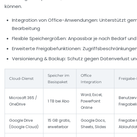
können.
Integration von Office-Anwendungen:
Unterstützt gem
Bearbeitung
Flexible Speichergrößen:
Anpassbar je nach Bedarf un
Erweiterte Freigabefunktionen:
Zugriffsbeschränkungen
Versionierung & Backup:
Schutz gegen Datenverlust un
Speicher im
Office
Cloud-Dienst
Freigabe-
Basispaket
Integration
Word, Excel,
Microsoft 365 /
Benutzerv
1 TB bei Abo
PowerPoint
OneDrive
Freigabel
Online
Google Drive
15 GB gratis,
Google Docs,
Freigabe 
(Google Cloud)
erweiterbar
Sheets, Slides
Ablaufd