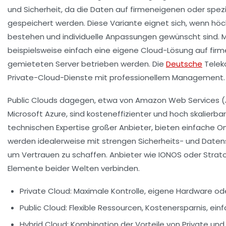
und Sicherheit, da die Daten auf firmeneigenen oder spezi
gespeichert werden. Diese Variante eignet sich, wenn h
bestehen und individuelle Anpassungen gewünscht sind. M
beispielsweise einfach eine eigene Cloud-Lösung auf fi
gemieteten Server betrieben werden. Die
Deutsche
Telek
Private-Cloud-Dienste mit professionellem Management.
Public Clouds dagegen, etwa von
Amazon Web Services 
Microsoft Azure
, sind kosteneffizienter und hoch skalierbar
technischen Expertise großer Anbieter, bieten einfach
werden idealerweise mit strengen Sicherheits- und Daten
um Vertrauen zu schaffen. Anbieter wie
IONOS
oder
Strat
Elemente beider Welten verbinden.
Private Cloud:
Maximale Kontrolle, eigene Hardware ode
Public Cloud:
Flexible Ressourcen, Kostenersparnis, ein
Hybrid Cloud:
Kombination der Vorteile von Private und