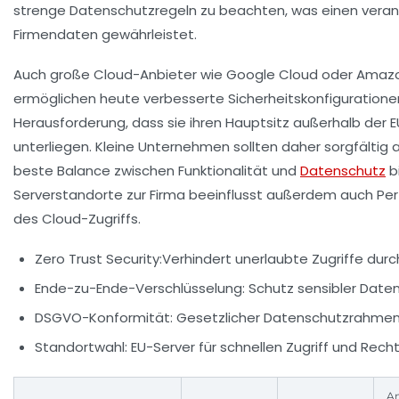
strenge Datenschutzregeln zu beachten, was einen vera
Firmendaten gewährleistet.
Auch große Cloud-Anbieter wie
Google Cloud
oder
Amazo
ermöglichen heute verbesserte Sicherheitskonfigurationen
Herausforderung, dass sie ihren Hauptsitz außerhalb der
unterliegen. Kleine Unternehmen sollten daher sorgfältig
beste Balance zwischen Funktionalität und
Datenschutz
b
Serverstandorte zur Firma beeinflusst außerdem auch Pe
des Cloud-Zugriffs.
Zero Trust Security:
Verhindert unerlaubte Zugriffe du
Ende-zu-Ende-Verschlüsselung:
Schutz sensibler Daten
DSGVO-Konformität:
Gesetzlicher Datenschutzrahmen 
Standortwahl:
EU-Server für schnellen Zugriff und Rech
A