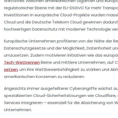
Wettstreit zwischen amerikanischen Giganten und europäi
regulatorischer Ebene mit der EU-DSGVO für mehr Transpa
Investitionen in europäische Cloud-Projekte wurden mass
Cloud
und die
Deutsche Telekom Cloud
gewinnen dadurch
hochwertigen Datenschutz mit moderner Technologie ver
Europäische Unternehmen profitieren von der Nähe der R
Datenschutzgesetze und der Möglichkeit, Datenhoheit u
umzusetzen. Zudem motivieren Initiativen wie das euro
Tech-Wettrennen
kleine und mittlere Unternehmen, auf 
setzen
, um ihre Wettbewerbsfähigkeit zu stärken und Ab
amerikanischen Konzernen zu reduzieren.
Angesichts immer ausgefeilterer Cyberangriffe wächst au
spezialisierten Cloud-Sicherheitslösungen wie
Cloudflare
,
Services integrieren – essenziell für die Absicherung vo
Unternehmen.