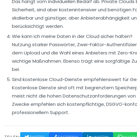
Das hängt vom individuellen Bedarf ab. Private Clouds
Sicherheit, sind aber kostenintensiver und benötigen F
skalierbar und günstiger, aber Anbieterabhängigkeit
berücksichtigt werden.
Wie kann ich meine Daten in der Cloud sicher halten?
Nutzung starker Passwörter, Zwei-Faktor-Authentifizier
dem Upload und die Wahl eines Anbieters mit Zero-Kn
wichtige Maßnahmen. Ebenso trägt eine sorgfältige Zug
bei.
Sind kostenlose Cloud-Dienste empfehlenswert für G
Kostenlose Dienste sind oft mit begrenztem Speicherp
meist nicht die hohen Datenschutzanforderungen von 
Zwecke empfehlen sich kostenpflichtige, DSGVO-konf
professionellem Support.
TEILEN:
TWITTER
FACEBOOK
LINKEDIN
WHATS