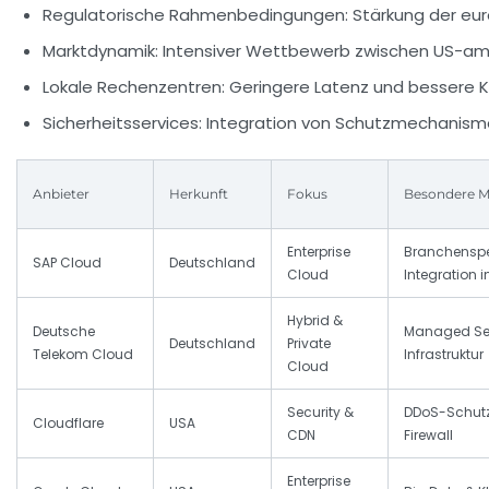
Regulatorische Rahmenbedingungen:
Stärkung der eu
Marktdynamik:
Intensiver Wettbewerb zwischen US-ame
Lokale Rechenzentren:
Geringere Latenz und bessere K
Sicherheitsservices:
Integration von Schutzmechanisme
Anbieter
Herkunft
Fokus
Besondere 
Enterprise
Branchenspe
SAP Cloud
Deutschland
Cloud
Integration 
Hybrid &
Deutsche
Managed Ser
Deutschland
Private
Telekom Cloud
Infrastruktur
Cloud
Security &
DDoS-Schutz
Cloudflare
USA
CDN
Firewall
Enterprise