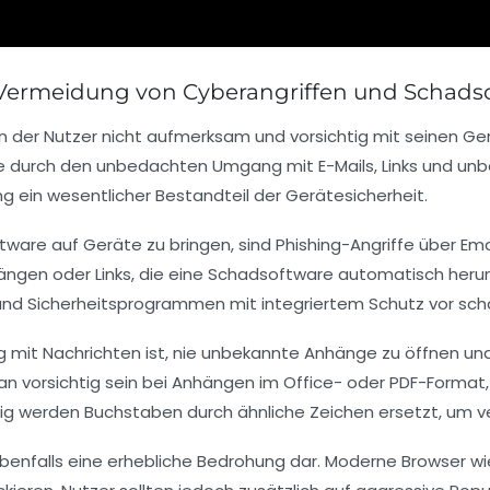
r Vermeidung von Cyberangriffen und Schads
n der Nutzer nicht aufmerksam und vorsichtig mit seinen G
 durch den unbedachten Umgang mit E-Mails, Links und unbek
 ein wesentlicher Bestandteil der Gerätesicherheit.
ware auf Geräte zu bringen, sind Phishing-Angriffe über Em
ngen oder Links, die eine Schadsoftware automatisch herunt
n und Sicherheitsprogrammen mit integriertem Schutz vor sch
g mit Nachrichten ist, nie unbekannte Anhänge zu öffnen un
n vorsichtig sein bei Anhängen im Office- oder PDF-Format
fig werden Buchstaben durch ähnliche Zeichen ersetzt, um v
benfalls eine erhebliche Bedrohung dar. Moderne Browser wi