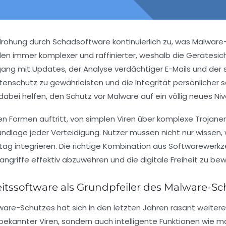
drohung durch Schadsoftware kontinuierlich zu, was Malware-
 immer komplexer und raffinierter, weshalb die Gerätesiche
 mit Updates, der Analyse verdächtiger E-Mails und der si
tenschutz zu gewährleisten und die Integrität persönlicher s
abei helfen, den Schutz vor Malware auf ein völlig neues Ni
Formen auftritt, von simplen Viren über komplexe Trojaner 
ndlage jeder Verteidigung. Nutzer müssen nicht nur wissen, w
lltag integrieren. Die richtige Kombination aus Software
ngriffe effektiv abzuwehren und die digitale Freiheit zu be
itssoftware als Grundpfeiler des Malware-Sc
are-Schutzes hat sich in den letzten Jahren rasant weiteren
 bekannter Viren, sondern auch intelligente Funktionen wie 