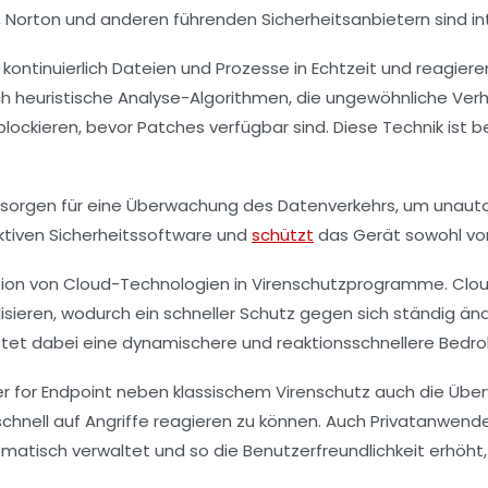
 Norton und anderen führenden Sicherheitsanbietern sind in
inuierlich Dateien und Prozesse in Echtzeit und reagieren 
 heuristische Analyse-Algorithmen, die ungewöhnliche Verhalt
blockieren, bevor Patches verfügbar sind. Diese Technik ist
orgen für eine Überwachung des Datenverkehrs, um unautoris
fektiven Sicherheitssoftware und
schützt
das Gerät sowohl vor
egration von Cloud-Technologien in Virenschutzprogramme. 
alisieren, wodurch ein schneller Schutz gegen sich ständig 
ietet dabei eine dynamischere und reaktionsschnellere Bedro
er for Endpoint neben klassischem Virenschutz auch die Übe
nell auf Angriffe reagieren zu können. Auch Privatanwender
tisch verwaltet und so die Benutzerfreundlichkeit erhöht, 