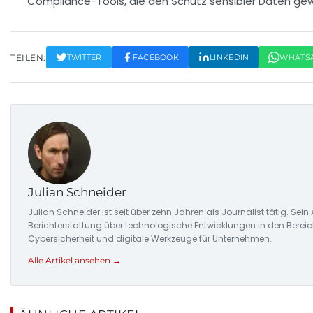
Compliance-Tools, die den Schutz sensibler Daten gew
TEILEN:
TWITTER
FACEBOOK
LINKEDIN
WHATS
Julian Schneider
Julian Schneider ist seit über zehn Jahren als Journalist tätig. Sein
Berichterstattung über technologische Entwicklungen in den Bere
Cybersicherheit und digitale Werkzeuge für Unternehmen.
Alle Artikel ansehen →