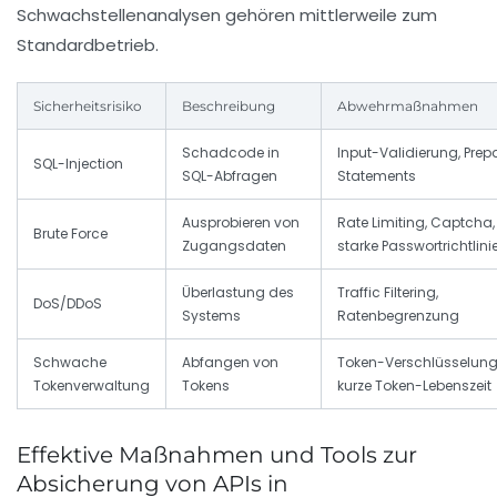
Schwachstellenanalysen gehören mittlerweile zum
Standardbetrieb.
Sicherheitsrisiko
Beschreibung
Abwehrmaßnahmen
Schadcode in
Input-Validierung, Prep
SQL-Injection
SQL-Abfragen
Statements
Ausprobieren von
Rate Limiting, Captcha,
Brute Force
Zugangsdaten
starke Passwortrichtlini
Überlastung des
Traffic Filtering,
DoS/DDoS
Systems
Ratenbegrenzung
Schwache
Abfangen von
Token-Verschlüsselung
Tokenverwaltung
Tokens
kurze Token-Lebenszeit
Effektive Maßnahmen und Tools zur
Absicherung von APIs in