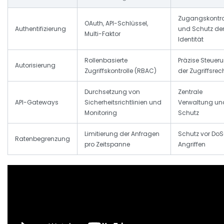
Zugangskontro
OAuth, API-Schlüssel,
Authentifizierung
und Schutz de
Multi-Faktor
Identität
Rollenbasierte
Präzise Steuer
Autorisierung
Zugriffskontrolle (RBAC)
der Zugriffsrec
Durchsetzung von
Zentrale
API-Gateways
Sicherheitsrichtlinien und
Verwaltung un
Monitoring
Schutz
Limitierung der Anfragen
Schutz vor DoS
Ratenbegrenzung
pro Zeitspanne
Angriffen