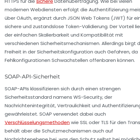
HTTPS für die
sichere
Datenübertragung. Wie bei vielen
modernen Webdiensten erfolgt die Authentifizierung mei
über OAuth, ergänzt durch JSON Web Tokens (JWT) für ei
sichere und zustandslose Token-Validierung. Der Vorteil lie
der einfachen Skalierbarkeit und Kompatibilität mit
verschiedenen Sicherheitsmechanismen. Allerdings birgt d
Freiheit in der Sicherheitskonfiguration auch Gefahren, da
Fehlkonfigurationen Schwachstellen offenbaren können.
SOAP-API-Sicherheit
SOAP-APIs klassifizieren sich durch einen strengen
Sicherheitsstandard namens WS-Security, der
Nachrichtenintegrität, Vertraulichkeit und Authentifizierun
gewährleistet. SOAP verwendet dabei auch
Verschlüsselungsmethoden
wie SSL oder TLS für den Trans
behält aber die Schutzmechanismen auch auf
Nachrichtenebene bei, was den Schutz selbst bei möglic